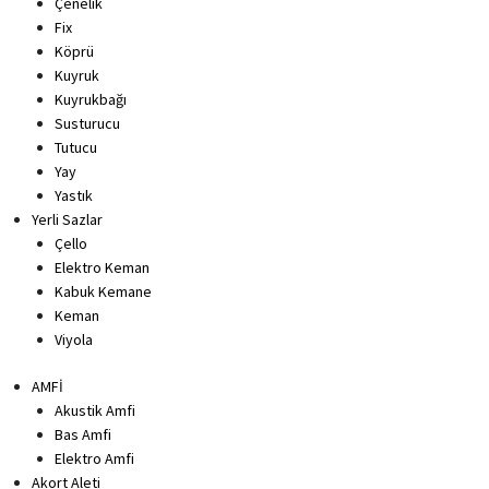
Çenelik
Fix
Köprü
Kuyruk
Kuyrukbağı
Susturucu
Tutucu
Yay
Yastık
Yerli Sazlar
Çello
Elektro Keman
Kabuk Kemane
Keman
Viyola
AMFİ
Akustik Amfi
Bas Amfi
Elektro Amfi
Akort Aleti