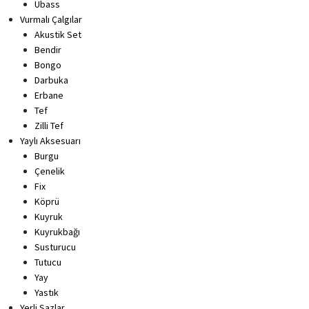
Ubass
Vurmalı Çalgılar
Akustik Set
Bendir
Bongo
Darbuka
Erbane
Tef
Zilli Tef
Yaylı Aksesuarı
Burgu
Çenelik
Fix
Köprü
Kuyruk
Kuyrukbağı
Susturucu
Tutucu
Yay
Yastık
Yerli Sazlar