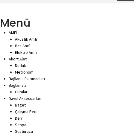
Menü
AMFİ
Akustik Amfi
Bas Amfi
Elektro Amfi
Akort Aleti
Düdük
Metronom
Bağlama Ekipmanları
Bağlamalar
Curalar
Davul Aksesuarları
Baget
Çalışma Pedi
Deri
Sehpa
Susturucu