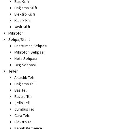
Bas Kılıfı
Bağlama Kılıfı
Elektro Kılıfı
Klasik Kılıfı
Yaylı Kılıfı
Mikrofon
Sehpa/Stant
Enstruman Sehpası
Mikrofon Sehpası
Nota Sehpası
Org Sehpası
Teller
Akustik Teli
Bağlama Teli
Bas Teli
Buzuki Teli
Çello Teli
Cümbüş Teli
Cura Teli
Elektro Teli
Kabak Kemençe