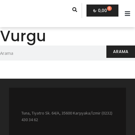
0
₺
0,00
Vurgu
ARAMA
Tuna, Tiyatro Sk. 64/A, 35600 Karşıyaka/İzmir (0232)
430 34 62