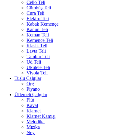
Çello Teli
Cümbüş Teli
Cura Teli
Elektro Teli
Kabak Kemençe
Kanun Teli
Keman Teli
Kemençe Teli
Klasik Teli
Lavta Teli
Tambur Teli
Ud Teli
Ukulele Teli
Viyola Teli
Tuşlu Çalgılar
Org
Piyano
Üflemeli Çalgılar
Flüt
Kaval
Klarnet
Klarnet Kamışı
Melodika
Mızıka
Ney