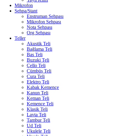
Mikrofon
Sehpa/Stant
Enstruman Sehpası
Mikrofon Sehpası
Nota Sehpası
Org Sehpası
Teller
Akustik Teli
Bağlama Teli
Bas Teli
Buzuki Teli
Çello Teli
Cümbüş Teli
Cura Teli
Elektro Teli
Kabak Kemençe
Kanun Teli
Keman Teli
Kemençe Teli
Klasik Teli
Lavta Teli
Tambur Teli
Ud Teli
Ukulele Teli