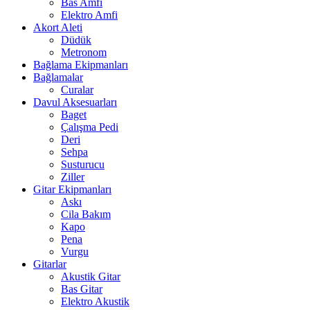
Bas Amfi
Elektro Amfi
Akort Aleti
Düdük
Metronom
Bağlama Ekipmanları
Bağlamalar
Curalar
Davul Aksesuarları
Baget
Çalışma Pedi
Deri
Sehpa
Susturucu
Ziller
Gitar Ekipmanları
Askı
Cila Bakım
Kapo
Pena
Vurgu
Gitarlar
Akustik Gitar
Bas Gitar
Elektro Akustik