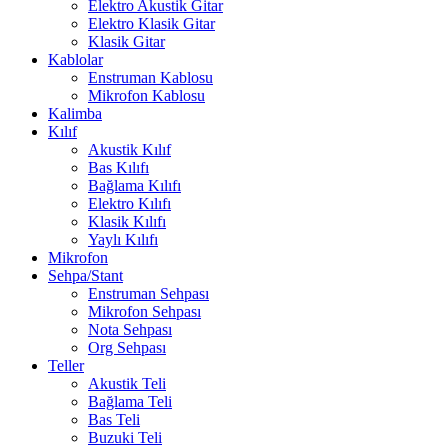
Elektro Akustik Gitar
Elektro Klasik Gitar
Klasik Gitar
Kablolar
Enstruman Kablosu
Mikrofon Kablosu
Kalimba
Kılıf
Akustik Kılıf
Bas Kılıfı
Bağlama Kılıfı
Elektro Kılıfı
Klasik Kılıfı
Yaylı Kılıfı
Mikrofon
Sehpa/Stant
Enstruman Sehpası
Mikrofon Sehpası
Nota Sehpası
Org Sehpası
Teller
Akustik Teli
Bağlama Teli
Bas Teli
Buzuki Teli