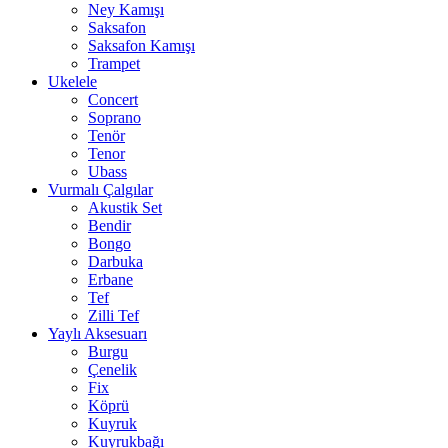
Ney Kamışı
Saksafon
Saksafon Kamışı
Trampet
Ukelele
Concert
Soprano
Tenör
Tenor
Ubass
Vurmalı Çalgılar
Akustik Set
Bendir
Bongo
Darbuka
Erbane
Tef
Zilli Tef
Yaylı Aksesuarı
Burgu
Çenelik
Fix
Köprü
Kuyruk
Kuyrukbağı