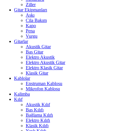
Ziller
Gitar Ekipmanları
Askı
Cila Bakım
Kapo
Pena
Vurgu
Gitarlar
Akustik Gitar
Bas Gitar
Elektro Akustik
Elektro Akustik Gitar
Elektro Klasik Gitar
Klasik Gitar
Kablolar
Enstruman Kablosu
Mikrofon Kablosu
Kalimba
Kılıf
Akustik Kılıf
Bas Kılıfı
Bağlama Kılıfı
Elektro Kılıfı
Klasik Kılıfı
Yaylı Kılıfı