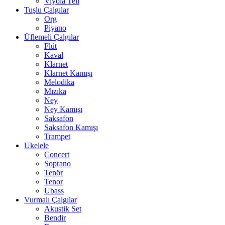
Viyola Teli
Tuşlu Çalgılar
Org
Piyano
Üflemeli Çalgılar
Flüt
Kaval
Klarnet
Klarnet Kamışı
Melodika
Mızıka
Ney
Ney Kamışı
Saksafon
Saksafon Kamışı
Trampet
Ukelele
Concert
Soprano
Tenör
Tenor
Ubass
Vurmalı Çalgılar
Akustik Set
Bendir