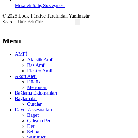
Mesafeli Satış Sözleşmesi
© 2025 Look Türkiye Tarafından Yapılmıştır
Search
Menü
AMFİ
Akustik Amfi
Bas Amfi
Elektro Amfi
Akort Aleti
Düdük
Metronom
Bağlama Ekipmanları
Bağlamalar
Curalar
Davul Aksesuarları
Baget
Çalışma Pedi
Deri
Sehpa
Susturucu