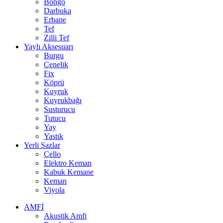
Bongo
Darbuka
Erbane
Tef
Zilli Tef
Yaylı Aksesuarı
Burgu
Çenelik
Fix
Köprü
Kuyruk
Kuyrukbağı
Susturucu
Tutucu
Yay
Yastık
Yerli Sazlar
Çello
Elektro Keman
Kabuk Kemane
Keman
Viyola
AMFİ
Akustik Amfi