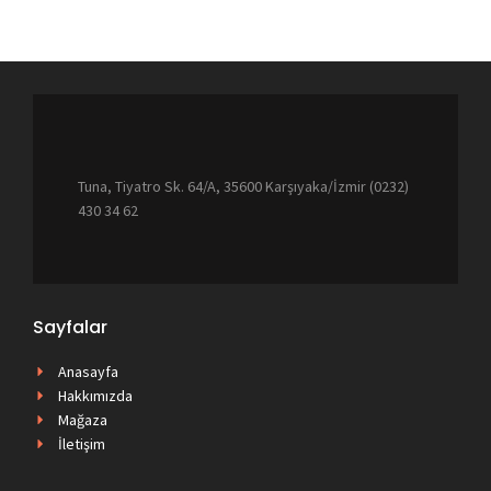
Tuna, Tiyatro Sk. 64/A, 35600 Karşıyaka/İzmir (0232)
430 34 62
Sayfalar
Anasayfa
Hakkımızda
Mağaza
İletişim