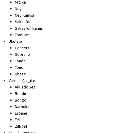
Mızıka
Ney
Ney Kamışı
Saksafon
Saksafon Kamışı
Trampet
Ukelele
Concert
Soprano
Tenör
Tenor
Ubass
Vurmalı Çalgılar
Akustik Set
Bendir
Bongo
Darbuka
Erbane
Tef
Zilli Tef
Yaylı Aksesuarı