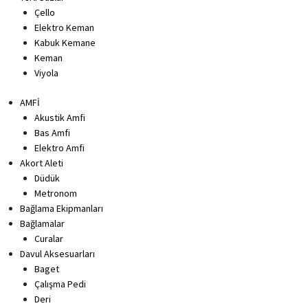
Çello
Elektro Keman
Kabuk Kemane
Keman
Viyola
AMFİ
Akustik Amfi
Bas Amfi
Elektro Amfi
Akort Aleti
Düdük
Metronom
Bağlama Ekipmanları
Bağlamalar
Curalar
Davul Aksesuarları
Baget
Çalışma Pedi
Deri