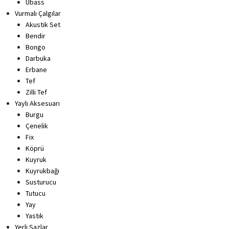
Ubass
Vurmalı Çalgılar
Akustik Set
Bendir
Bongo
Darbuka
Erbane
Tef
Zilli Tef
Yaylı Aksesuarı
Burgu
Çenelik
Fix
Köprü
Kuyruk
Kuyrukbağı
Susturucu
Tutucu
Yay
Yastık
Yerli Sazlar