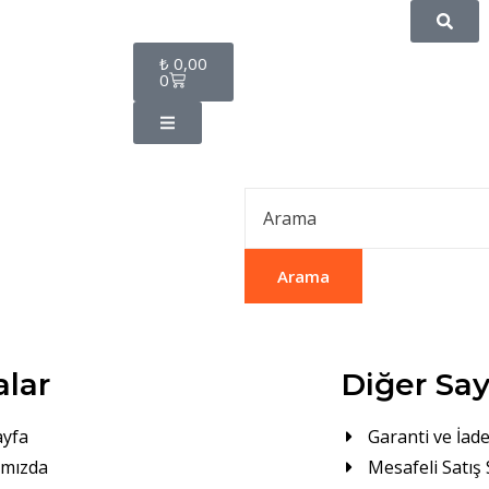
₺
0,00
0
Arama
alar
Diğer Say
ayfa
Garanti ve İade
ımızda
Mesafeli Satış