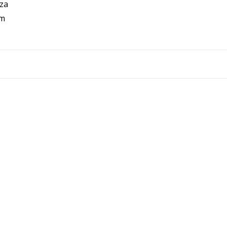
za
im