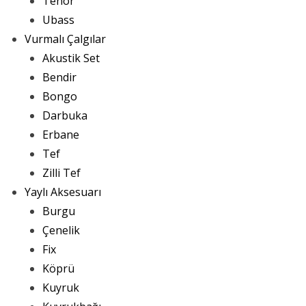
Tenor
Ubass
Vurmalı Çalgılar
Akustik Set
Bendir
Bongo
Darbuka
Erbane
Tef
Zilli Tef
Yaylı Aksesuarı
Burgu
Çenelik
Fix
Köprü
Kuyruk