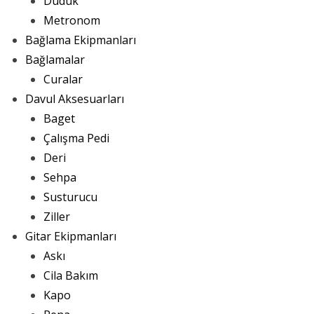
Düdük
Metronom
Bağlama Ekipmanları
Bağlamalar
Curalar
Davul Aksesuarları
Baget
Çalışma Pedi
Deri
Sehpa
Susturucu
Ziller
Gitar Ekipmanları
Askı
Cila Bakım
Kapo